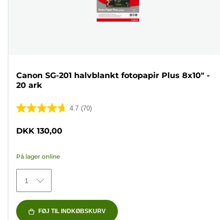
Canon SG-201 halvblankt fotopapir Plus 8x10" -
20 ark
4.7
(70)
4.7
ud
DKK 130,00
af
5
På lager online
stjerner.
70
1
anmeldelser
FØJ TIL INDKØBSKURV