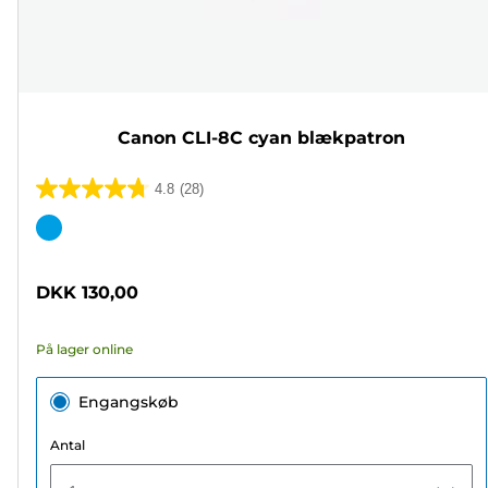
Canon CLI-8C cyan blækpatron
4.8
(28)
4.8
ud
Farvepatron
af
5
DKK 130,00
stjerner.
28
På lager online
anmeldelser
Engangskøb
Antal