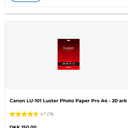
Canon LU-101 Luster Photo Paper Pro A4 - 20 ark
4.7
(79)
4.7
ud
DKK 150,00