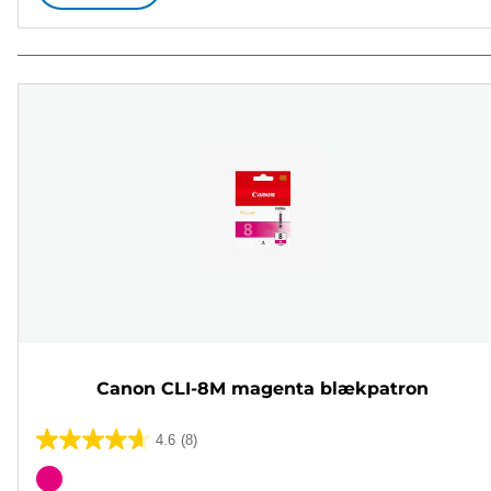
Canon CLI-8M magenta blækpatron
4.6
(8)
4.6
ud
Farvepatron