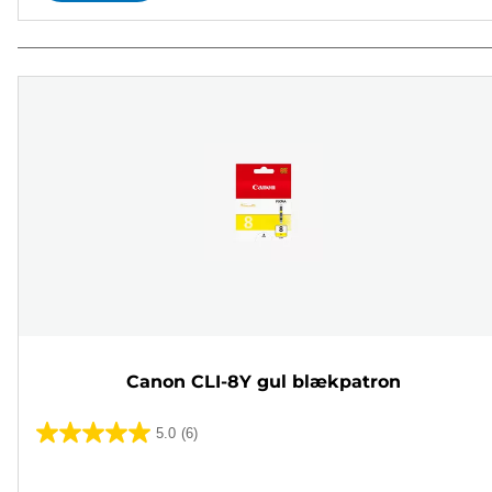
Canon CLI-8Y gul blækpatron
5.0
(6)
5.0
ud
Farvepatron