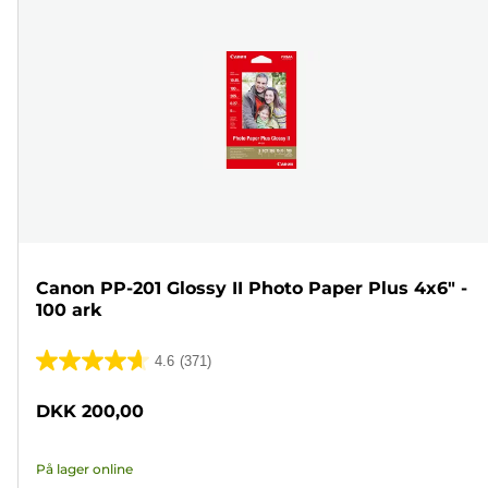
Canon PP-201 Glossy II Photo Paper Plus 4x6" -
100 ark
4.6
(371)
4.6
ud
DKK 200,00
af
5
På lager online
stjerner.