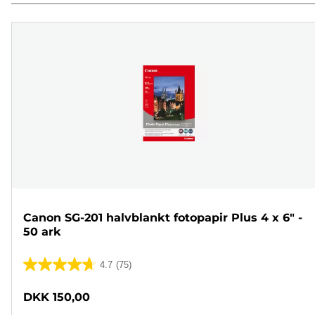
Canon SG-201 halvblankt fotopapir Plus 4 x 6" -
50 ark
4.7
(75)
4.7
ud
DKK 150,00
af