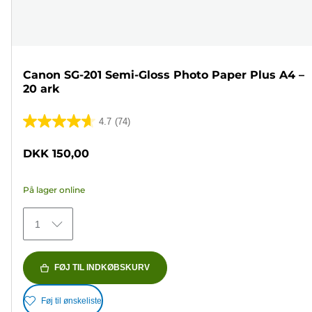
Canon SG-201 Semi-Gloss Photo Paper Plus A4 –
20 ark
4.7
(74)
4.7
ud
DKK 150,00
af
5
På lager online
stjerner.
74
1
anmeldelser
FØJ TIL INDKØBSKURV
Føj til ønskeliste