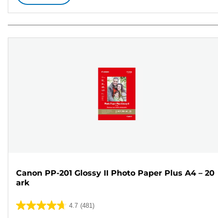
Canon PP-201 Glossy II Photo Paper Plus A4 – 20
ark
4.7
(481)
4.7