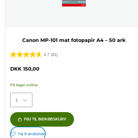
Canon MP-101 mat fotopapir A4 – 50 ark
4.7
(41)
4.7
ud
DKK 150,00
af
5
På lager online
stjerner.
41
1
anmeldelser
FØJ TIL INDKØBSKURV
Føj til ønskeliste