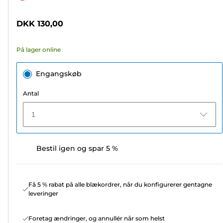
af
5
DKK 130,00
stjerner.
8
På lager online
anmeldelser
Engangskøb
Antal
1
Bestil igen og spar 5 %
Få 5 % rabat på alle blækordrer, når du konfigurerer gentagne
leveringer
Foretag ændringer, og annullér når som helst