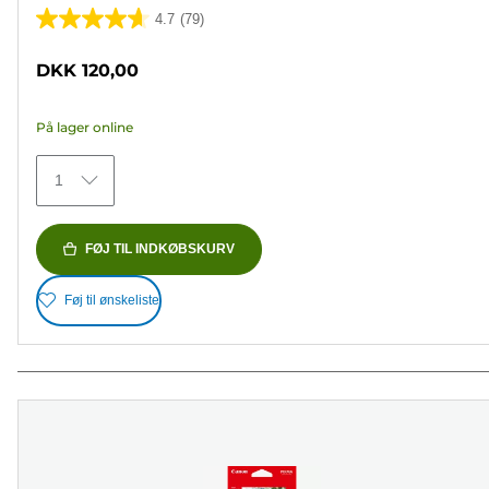
4.7
(79)
4.7
ud
DKK 120,00
af
5
På lager online
stjerner.
79
1
anmeldelser
FØJ TIL INDKØBSKURV
Føj til ønskeliste