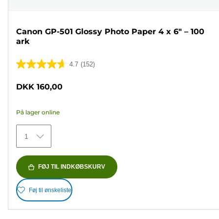
Canon GP-501 Glossy Photo Paper 4 x 6" – 100
ark
4.7
(152)
4.7
ud
DKK 160,00
af
5
På lager online
stjerner.
152
1
anmeldelser
FØJ TIL INDKØBSKURV
Føj til ønskeliste