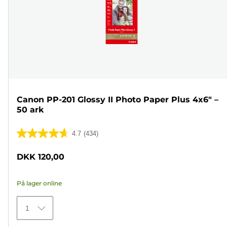
Canon PP-201 Glossy II Photo Paper Plus 4x6" –
50 ark
4.7
(434)
4.7
ud
DKK 120,00
af
5
På lager online
stjerner.
434
1
anmeldelser