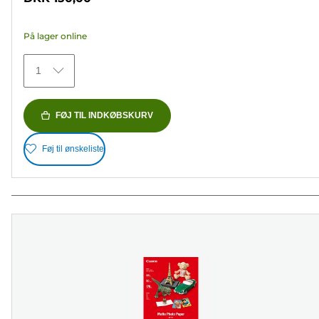
af
5
På lager online
stjerner.
79
1
anmeldelser
FØJ TIL INDKØBSKURV
Føj til ønskeliste