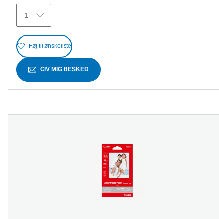
371
1
anmeldelser
Føj til ønskeliste
GIV MIG BESKED