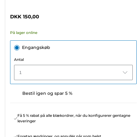
af
5
DKK 150,00
stjerner.
23
På lager online
anmeldelser
Engangskøb
Antal
1
Bestil igen og spar 5 %
Få 5 % rabat på alle blækordrer, når du konfigurerer gentagne
leveringer
Foretag ændringer, og annullér når som helst