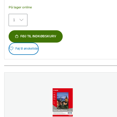
5
På lager online
stjerner.
75
1
anmeldelser
FØJ TIL INDKØBSKURV
Føj til ønskeliste