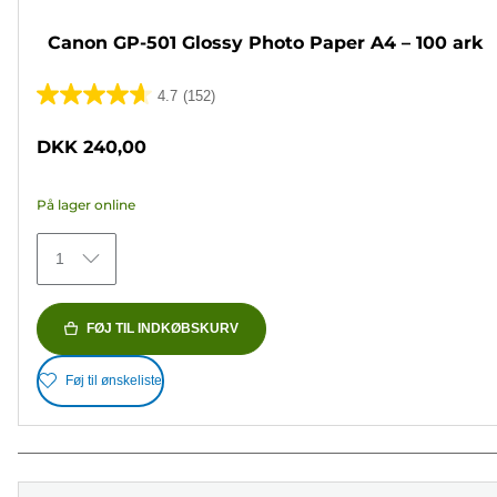
Canon GP-501 Glossy Photo Paper A4 – 100 ark
4.7
(152)
4.7
ud
DKK 240,00
af
5
På lager online
stjerner.
152
1
anmeldelser
FØJ TIL INDKØBSKURV
Føj til ønskeliste