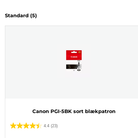
Standard
(5)
Canon PGI-5BK sort blækpatron
4.4
(23)
4.4
ud
Farvepatron