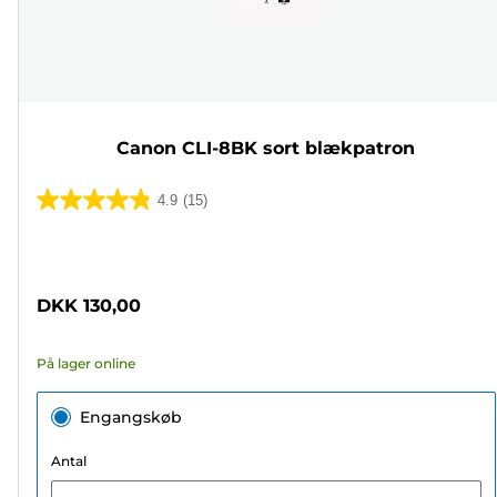
Canon CLI-8BK sort blækpatron
4.9
(15)
4.9
ud
Farvepatron
af
5
DKK 130,00
stjerner.
15
På lager online
anmeldelser
Engangskøb
Antal