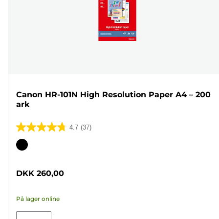
Canon HR-101N High Resolution Paper A4 – 200
ark
4.7
(37)
4.7
ud
Farvepatron
af
5
DKK 260,00
stjerner.
37
På lager online
anmeldelser