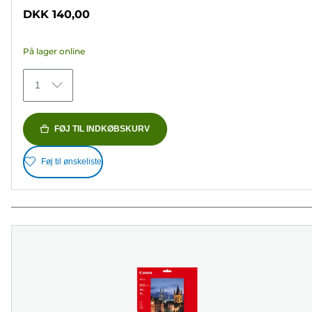
ud
DKK 140,00
af
5
På lager online
stjerner.
481
1
anmeldelser
FØJ TIL INDKØBSKURV
Føj til ønskeliste