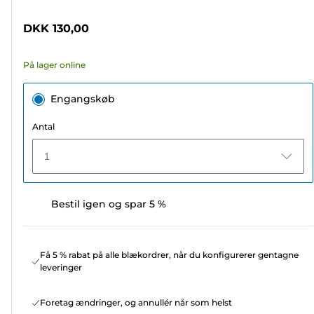
af
5
DKK 130,00
stjerner.
6
På lager online
anmeldelser
Engangskøb
Antal
1
Bestil igen og spar 5 %
Få 5 % rabat på alle blækordrer, når du konfigurerer gentagne
leveringer
Foretag ændringer, og annullér når som helst