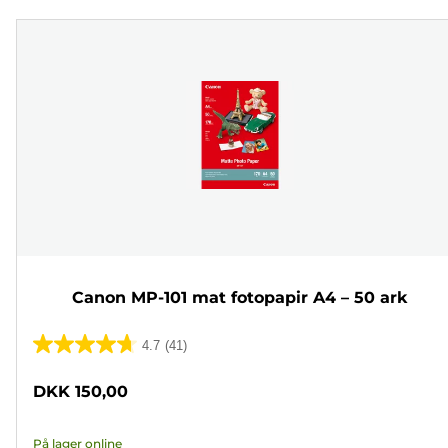
Canon MP-101 mat fotopapir A4 – 50 ark
4.7
(41)
4.7
ud
DKK 150,00
af
5
På lager online