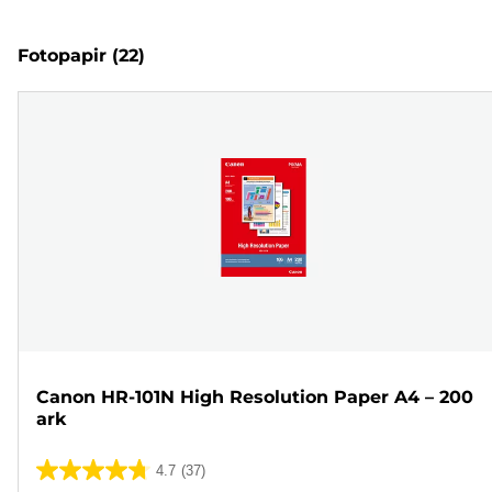
Fotopapir
(22)
Canon HR-101N High Resolution Paper A4 – 200
ark
4.7
(37)
4.7