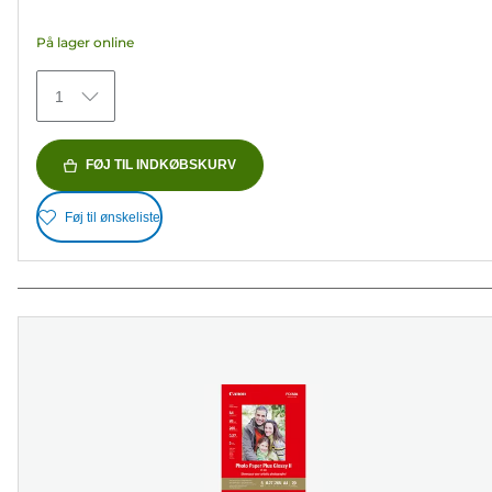
5
På lager online
stjerner.
75
1
anmeldelser
FØJ TIL INDKØBSKURV
Føj til ønskeliste