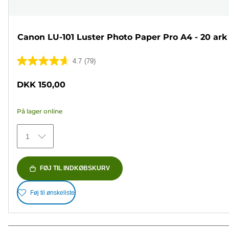
Canon LU-101 Luster Photo Paper Pro A4 - 20 ark
4.7
(79)
4.7
ud
DKK 150,00
af
5
På lager online
stjerner.
79
1
anmeldelser
FØJ TIL INDKØBSKURV
Føj til ønskeliste