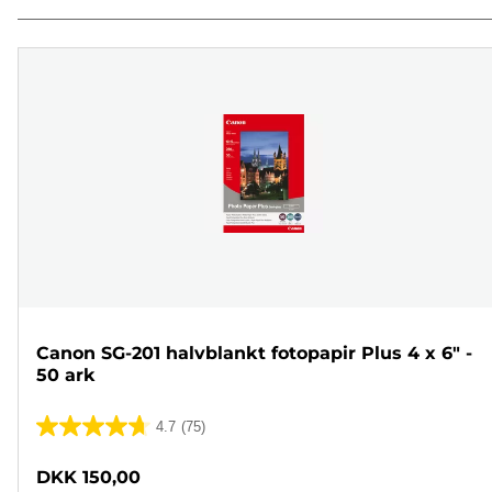
Canon SG-201 halvblankt fotopapir Plus 4 x 6" -
50 ark
4.7
(75)
4.7
ud
DKK 150,00
af