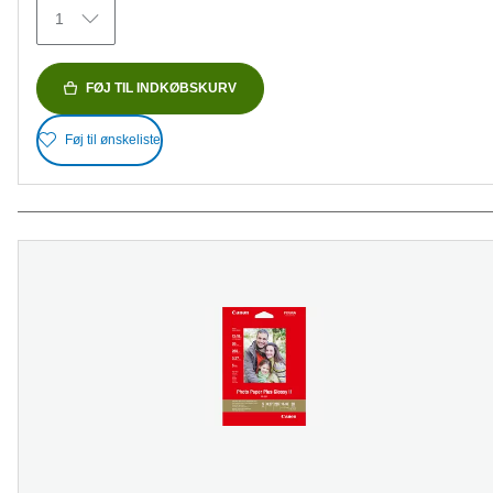
35
1
anmeldelser
FØJ TIL INDKØBSKURV
Føj til ønskeliste