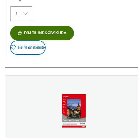
stjerner.
41
1
anmeldelser
FØJ TIL INDKØBSKURV
Føj til ønskeliste