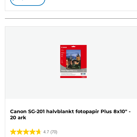
Canon SG-201 halvblankt fotopapir Plus 8x10" -
20 ark
4.7
(70)
4.7