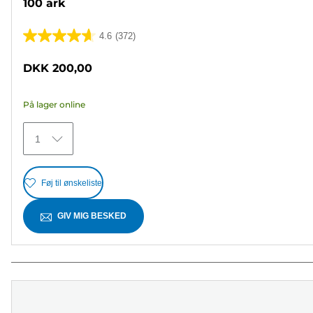
100 ark
4.6
(372)
4.6
ud
DKK 200,00
af
5
På lager online
stjerner.
372
1
anmeldelser
Føj til ønskeliste
GIV MIG BESKED