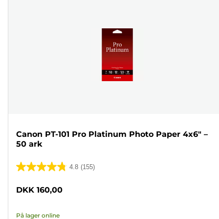
Canon PT-101 Pro Platinum Photo Paper 4x6" –
50 ark
4.8
(155)
4.8
ud
DKK 160,00
af
5
På lager online