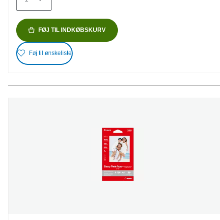
anmeldelser
FØJ TIL INDKØBSKURV
Føj til ønskeliste