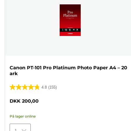
Canon PT-101 Pro Platinum Photo Paper A4 – 20
ark
4.8
(155)
4.8
ud
DKK 200,00
af
5
På lager online
stjerner.
155
1