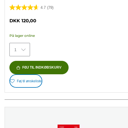
4.7
(79)
4.7
ud
DKK 120,00
af
5
På lager online
stjerner.
79
1
anmeldelser
FØJ TIL INDKØBSKURV
Føj til ønskeliste