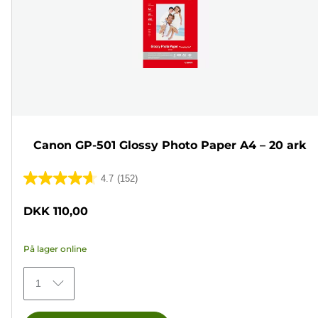
Canon GP-501 Glossy Photo Paper A4 – 20 ark
4.7
(152)
4.7
ud
DKK 110,00
af
5
På lager online
stjerner.
152
1
anmeldelser