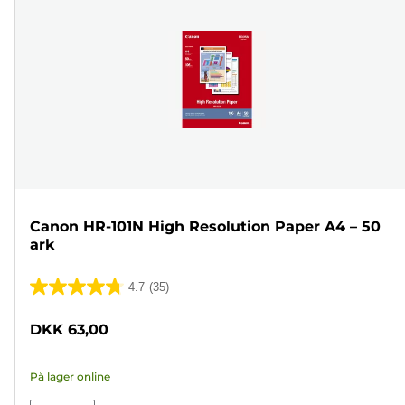
Canon HR-101N High Resolution Paper A4 – 50
ark
4.7
(35)
4.7
ud
DKK 63,00
af
5
På lager online
stjerner.