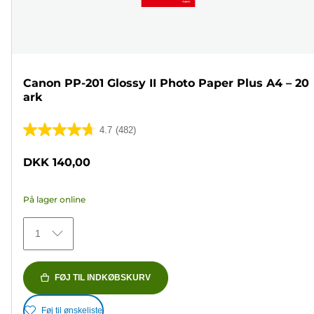
Canon PP-201 Glossy II Photo Paper Plus A4 – 20
ark
4.7
(482)
4.7
ud
DKK 140,00
af
5
På lager online
stjerner.
482
1
anmeldelser
FØJ TIL INDKØBSKURV
Føj til ønskeliste