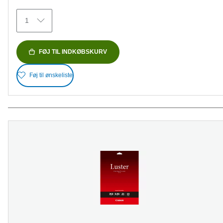
stjerner.
155
1
anmeldelser
FØJ TIL INDKØBSKURV
Føj til ønskeliste