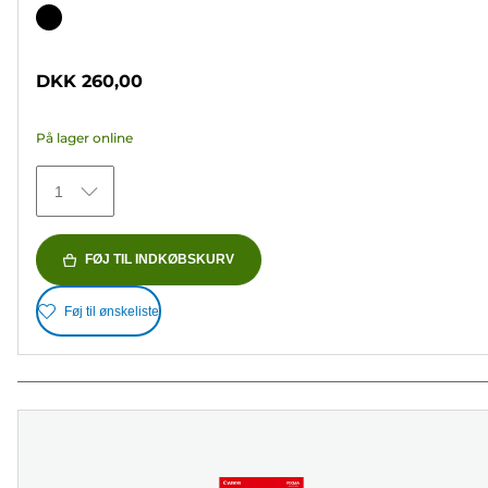
ud
Farvepatron
af
5
DKK 260,00
stjerner.
37
På lager online
anmeldelser
1
FØJ TIL INDKØBSKURV
Føj til ønskeliste