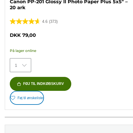
Canon PP-201 Glossy II Photo Paper Plus 5x5" –
20 ark
4.6
(373)
4.6
ud
DKK 79,00
af
5
På lager online
stjerner.
373
1
anmeldelser
FØJ TIL INDKØBSKURV
Føj til ønskeliste