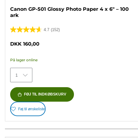
Canon GP-501 Glossy Photo Paper 4 x 6" – 100
ark
4.7
(152)
4.7
ud
DKK 160,00
af
5
På lager online
stjerner.
152
1
anmeldelser
FØJ TIL INDKØBSKURV
Føj til ønskeliste