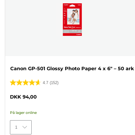
Canon GP-501 Glossy Photo Paper 4 x 6" – 50 ark
4.7
(152)
4.7
ud
DKK 94,00
af
5
På lager online
stjerner.
152
1
anmeldelser