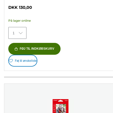
ud
DKK 130,00
af
5
På lager online
stjerner.
70
1
anmeldelser
FØJ TIL INDKØBSKURV
Føj til ønskeliste