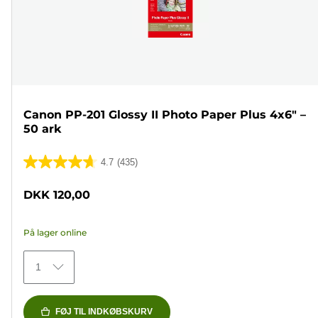
Canon PP-201 Glossy II Photo Paper Plus 4x6" –
50 ark
4.7
(435)
4.7
ud
DKK 120,00
af
5
På lager online
stjerner.
435
1
anmeldelser
FØJ TIL INDKØBSKURV