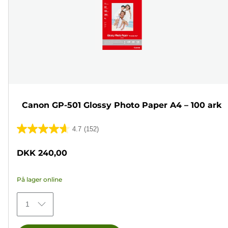
Canon GP-501 Glossy Photo Paper A4 – 100 ark
4.7
(152)
4.7
ud
DKK 240,00
af
5
På lager online
stjerner.
152
1
anmeldelser