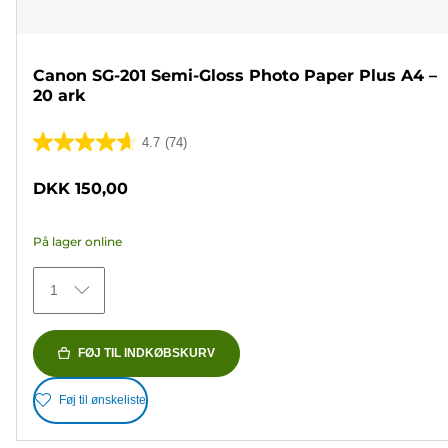
Canon SG-201 Semi-Gloss Photo Paper Plus A4 –
20 ark
4.7
(74)
4.7
ud
DKK 150,00
af
5
På lager online
stjerner.
74
1
anmeldelser
FØJ TIL INDKØBSKURV
Føj til ønskeliste