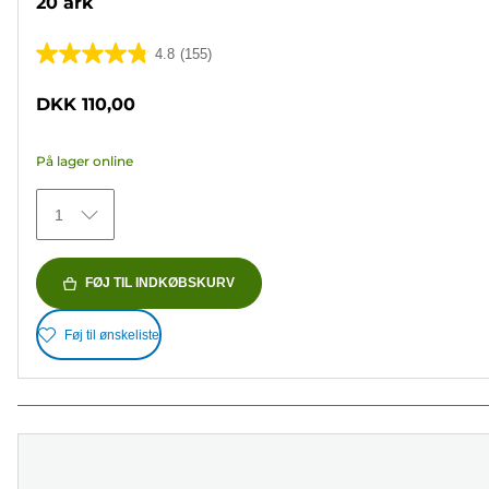
20 ark
4.8
(155)
4.8
ud
DKK 110,00
af
5
På lager online
stjerner.
155
1
anmeldelser
FØJ TIL INDKØBSKURV
Føj til ønskeliste