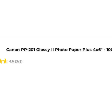
lser
Canon PP-201 Glossy II Photo Paper Plus 4x6" - 10
4.6
(371)
lser