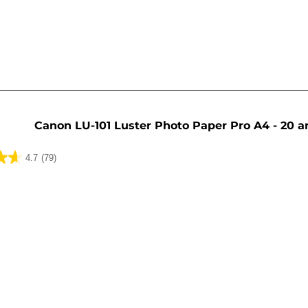
lser
Canon LU-101 Luster Photo Paper Pro A4 - 20 a
4.7
(79)
lser