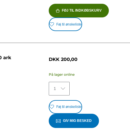
FØJ TIL INDKØBSKURV
Føj til ønskeliste
0 ark
DKK 200,00
På lager online
1
Føj til ønskeliste
GIV MIG BESKED