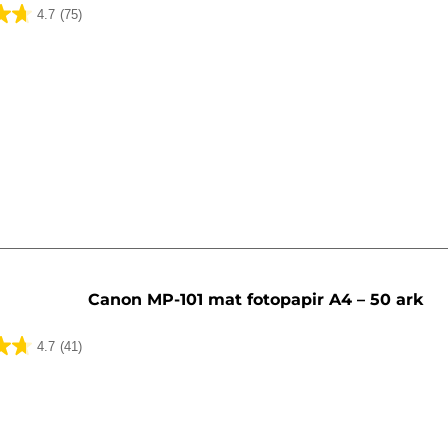
4.7
(75)
lser
Canon MP-101 mat fotopapir A4 – 50 ark
4.7
(41)