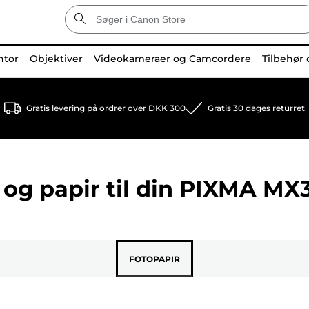
ntor
Objektiver
Videokameraer og Camcordere
Tilbehør 
Gratis levering på ordrer over DKK 300
Gratis 30 dages returret
og papir til din
PIXMA MX
FOTOPAPIR