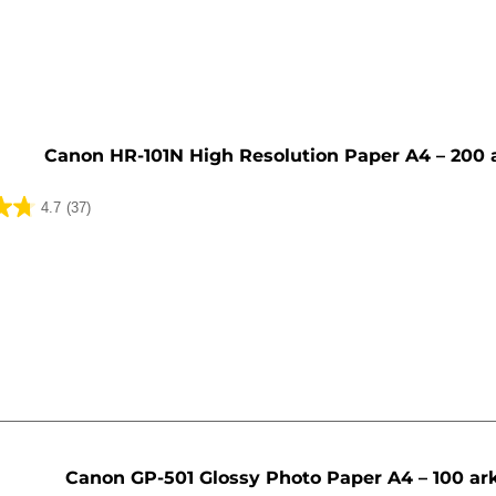
tron
Canon HR-101N High Resolution Paper A4 – 200 
4.7
(37)
lser
Canon GP-501 Glossy Photo Paper A4 – 100 ar