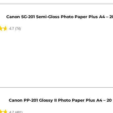
Canon SG-201 Semi-Gloss Photo Paper Plus A4 – 2
4.7
(74)
lser
Canon PP-201 Glossy II Photo Paper Plus A4 – 20
4.7
(481)