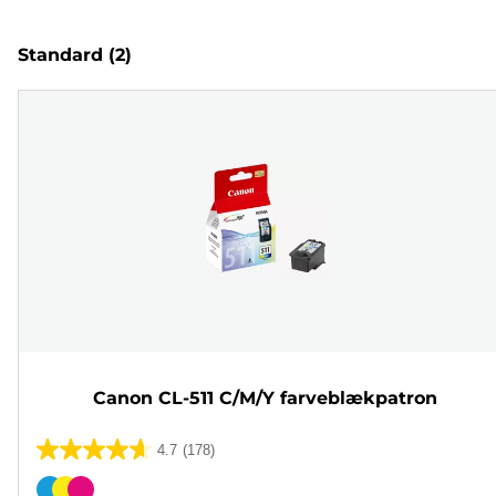
Standard
(2)
Canon CL-511 C/M/Y farveblækpatron
4.7
(178)
4.7
ud
Farvepatron