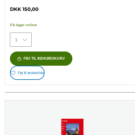
ud
DKK 150,00
af
5
På lager online
stjerner.
73
1
anmeldelser
FØJ TIL INDKØBSKURV
Føj til ønskeliste