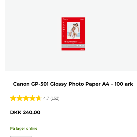
Canon GP-501 Glossy Photo Paper A4 – 100 ark
4.7
(152)
4.7
ud
DKK 240,00
af
5
På lager online
stjerner.