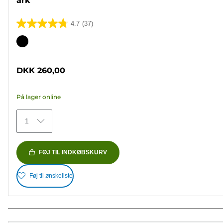
ark
4.7
(37)
4.7
ud
Farvepatron
af
5
DKK 260,00
stjerner.
37
På lager online
anmeldelser
1
FØJ TIL INDKØBSKURV
Føj til ønskeliste