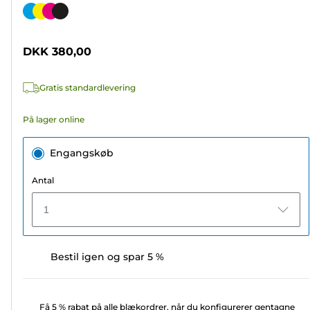
ud
Farvepatron
af
5
DKK 380,00
stjerner.
192
Gratis standardlevering
anmeldelser
På lager online
Engangskøb
Antal
1
Bestil igen og spar 5 %
Få 5 % rabat på alle blækordrer, når du konfigurerer gentagne