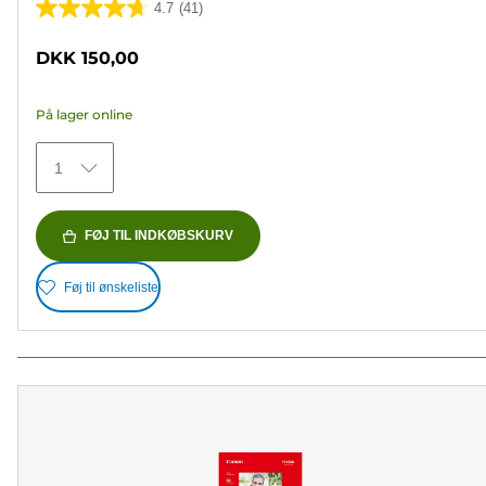
4.7
(41)
4.7
ud
DKK 150,00
af
5
På lager online
stjerner.
41
1
anmeldelser
FØJ TIL INDKØBSKURV
Føj til ønskeliste