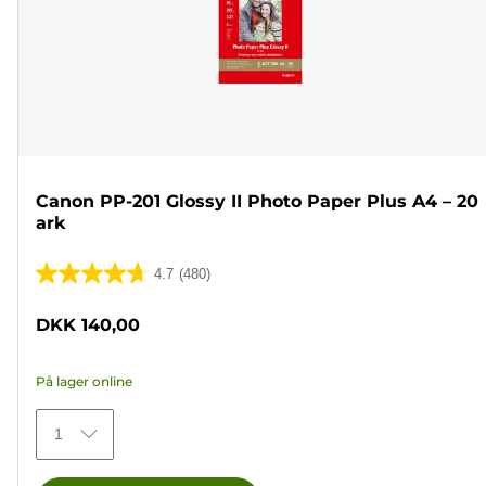
Canon PP-201 Glossy II Photo Paper Plus A4 – 20
ark
4.7
(480)
4.7
ud
DKK 140,00
af
5
På lager online
stjerner.
480
1
anmeldelser