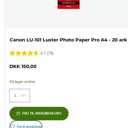
Canon LU-101 Luster Photo Paper Pro A4 - 20 ark
4.7
(79)
4.7
ud
DKK 150,00
af
5
På lager online
stjerner.
79
1
anmeldelser
FØJ TIL INDKØBSKURV
Føj til ønskeliste