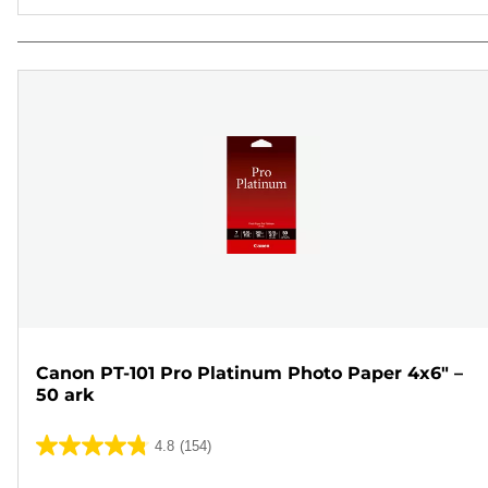
Canon PT-101 Pro Platinum Photo Paper 4x6" –
50 ark
4.8
(154)
4.8
ud