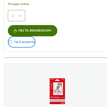
5
På lager online
stjerner.
154
1
anmeldelser
FØJ TIL INDKØBSKURV
Føj til ønskeliste