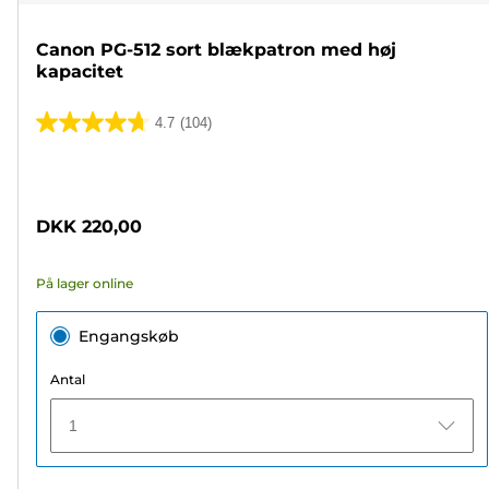
Canon PG-512 sort blækpatron med høj
kapacitet
4.7
(104)
4.7
ud
Farvepatron
af
5
DKK 220,00
stjerner.
104
På lager online
anmeldelser
Engangskøb
Antal
1