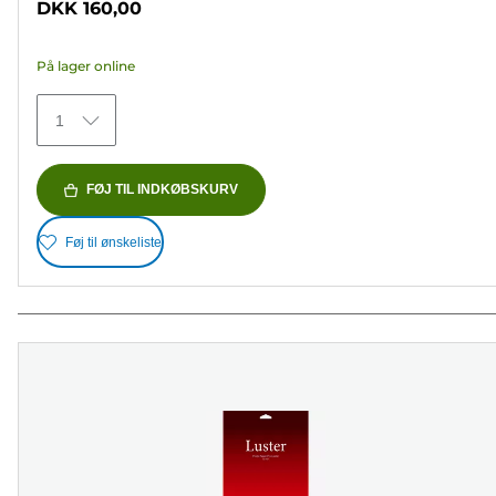
DKK 160,00
af
5
På lager online
stjerner.
154
1
anmeldelser
FØJ TIL INDKØBSKURV
Føj til ønskeliste