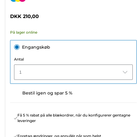
af
5
DKK 210,00
stjerner.
178
På lager online
anmeldelser
Engangskøb
Antal
1
Bestil igen og spar 5 %
Få 5 % rabat på alle blækordrer, når du konfigurerer gentagne
leveringer
Foretag ændringer, og annullér når som helst