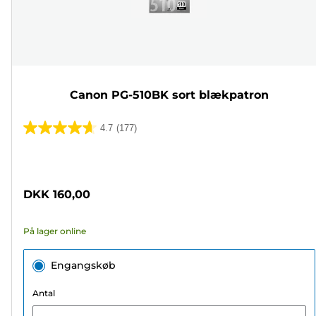
Canon PG-510BK sort blækpatron
4.7
(177)
4.7
ud
Farvepatron
af
5
DKK 160,00
stjerner.
177
På lager online
anmeldelser
Engangskøb
Antal