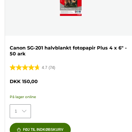
Canon SG-201 halvblankt fotopapir Plus 4 x 6" -
50 ark
4.7
(74)
4.7
ud
DKK 150,00
af
5
På lager online
stjerner.
74
1
anmeldelser
FØJ TIL INDKØBSKURV