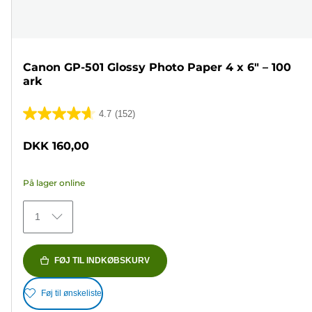
Canon GP-501 Glossy Photo Paper 4 x 6" – 100
ark
4.7
(152)
4.7
ud
DKK 160,00
af
5
På lager online
stjerner.
152
1
anmeldelser
FØJ TIL INDKØBSKURV
Føj til ønskeliste