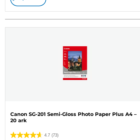
Canon SG-201 Semi-Gloss Photo Paper Plus A4 –
20 ark
4.7
(73)
4.7