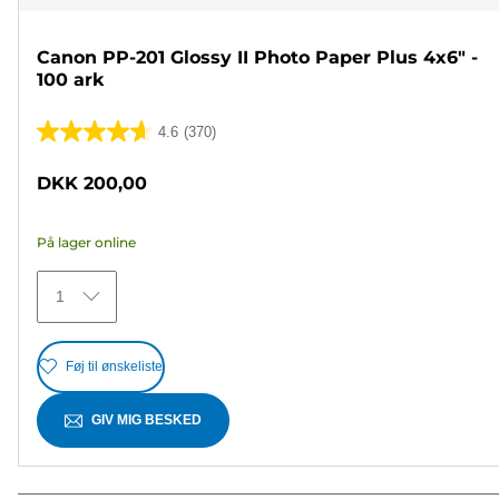
Canon PP-201 Glossy II Photo Paper Plus 4x6" -
100 ark
4.6
(370)
4.6
ud
DKK 200,00
af
5
På lager online
stjerner.
370
1
anmeldelser
Føj til ønskeliste
GIV MIG BESKED