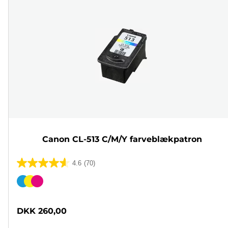
Canon CL-513 C/M/Y farveblækpatron
4.6
(70)
4.6
ud
Farvepatron
af
5
DKK 260,00
stjerner.