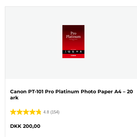
Canon PT-101 Pro Platinum Photo Paper A4 – 20
ark
4.8
(154)
4.8
ud
DKK 200,00
af