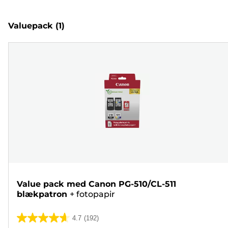
Valuepack
(1)
Value pack med Canon PG-510/CL-511
blækpatron
+
fotopapir
4.7
(192)
4.7