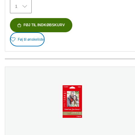
152
1
anmeldelser
FØJ TIL INDKØBSKURV
Føj til ønskeliste