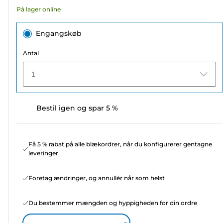
70
På lager online
anmeldelser
Engangskøb
Antal
1
Bestil igen og spar 5 %
Få 5 % rabat på alle blækordrer, når du konfigurerer gentagne
leveringer
Foretag ændringer, og annullér når som helst
Du bestemmer mængden og hyppigheden for din ordre