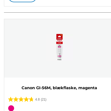
Canon GI-56M, blækflaske, magenta
4.8
(21)
4.8
ud
Farvepatron