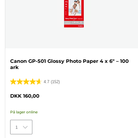
Canon GP-501 Glossy Photo Paper 4 x 6" – 100
ark
4.7
(152)
4.7
ud
DKK 160,00
af
5
På lager online
stjerner.
152
1
anmeldelser