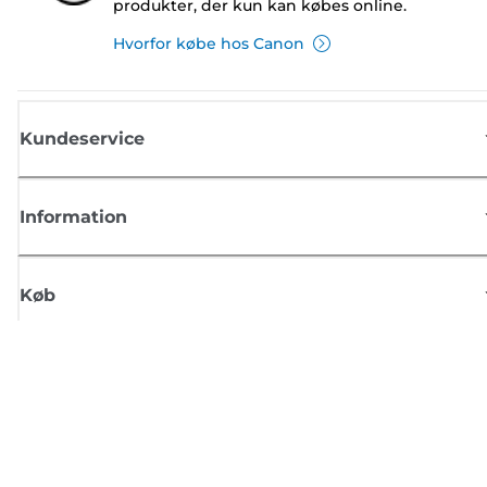
produkter, der kun kan købes online.
Hvorfor købe hos Canon
Kundeservice
Information
Køb
Tilmeld dig Canons nyhedsbrev
Få regelmæssige e-mailopdateringer om nye produkter, nyttige tips og
tilbud
TILMELD DIG