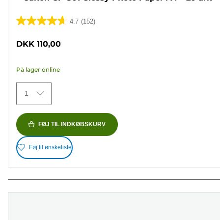
4.7
(152)
4.7
ud
DKK 110,00
af
5
På lager online
stjerner.
152
1
anmeldelser
FØJ TIL INDKØBSKURV
Føj til ønskeliste