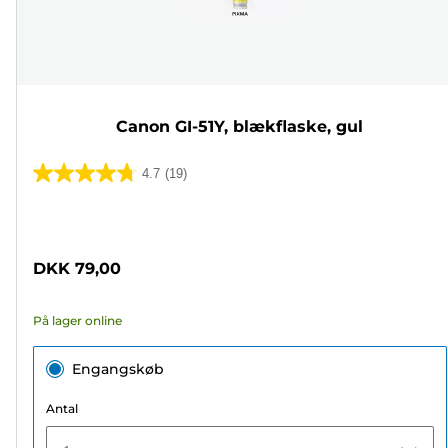
Canon GI-51Y, blækflaske, gul
4.7
(19)
4.7
ud
Farvepatron
af
5
DKK 79,00
stjerner.
19
På lager online
anmeldelser
Engangskøb
Antal