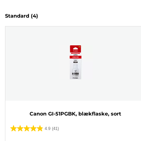
Standard
(4)
Canon GI-51PGBK, blækflaske, sort
4.9
(41)
4.9
ud
Farvepatron