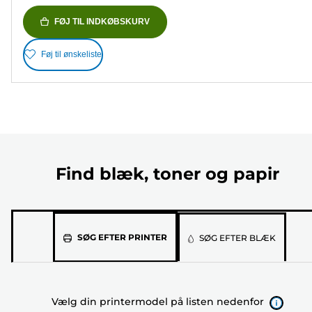
FØJ TIL INDKØBSKURV
Føj til ønskeliste
Find blæk, toner og papir
Vælg
SØG EFTER PRINTER
SØG EFTER BLÆK
din
printermodel
på
Vælg din printermodel på listen nedenfor
listen