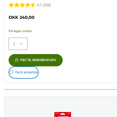
4.7
(152)
4.7
ud
DKK 240,00
af
5
På lager online
stjerner.
152
1
anmeldelser
FØJ TIL INDKØBSKURV
Føj til ønskeliste