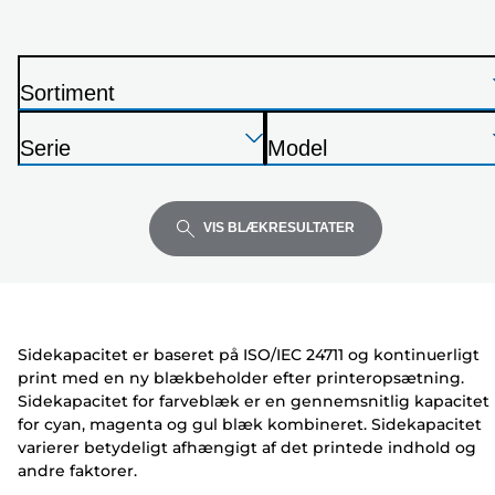
nedenfor
Sortiment
P
Tryk
Tryk
Tryk
r
Serie
Model
Enter
Enter
Enter
i
P
P
for
for
for
n
r
r
at
at
at
t
i
i
VIS BLÆKRESULTATER
udvide
udvide
udvide
e
n
n
r
t
t
e
e
r
r
Sidekapacitet er baseret på ISO/IEC 24711 og kontinuerligt
print med en ny blækbeholder efter printeropsætning.
Sidekapacitet for farveblæk er en gennemsnitlig kapacitet
for cyan, magenta og gul blæk kombineret. Sidekapacitet
varierer betydeligt afhængigt af det printede indhold og
andre faktorer.