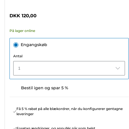
af
5
DKK 120,00
stjerner.
41
På lager online
anmeldelser
Engangskøb
Antal
1
Bestil igen og spar 5 %
Få 5 % rabat på alle blækordrer, når du konfigurerer gentagne
leveringer
Foretag ændringer, og annullér når som helst