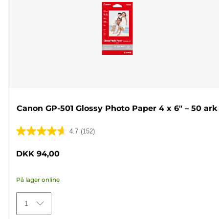
Canon GP-501 Glossy Photo Paper 4 x 6" – 50 ark
4.7
(152)
4.7
ud
DKK 94,00
af
5
På lager online
stjerner.
152
1
anmeldelser