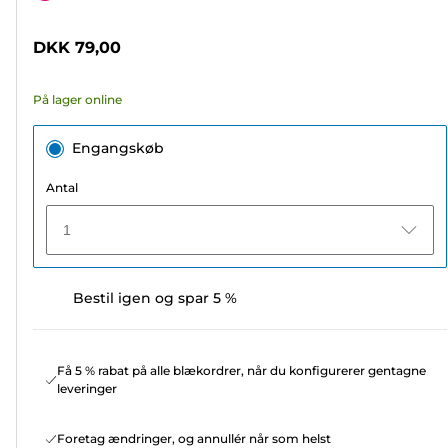
af
5
DKK 79,00
stjerner.
21
På lager online
anmeldelser
Engangskøb
Antal
1
Bestil igen og spar 5 %
Få 5 % rabat på alle blækordrer, når du konfigurerer gentagne
leveringer
Foretag ændringer, og annullér når som helst