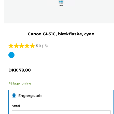
Canon GI-51C, blækflaske, cyan
5.0
(18)
5.0
ud
Farvepatron
af
5
DKK 79,00
stjerner.
18
På lager online
anmeldelser
Engangskøb
Antal