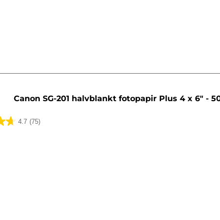
lser
Canon SG-201 halvblankt fotopapir Plus 4 x 6" - 5
4.7
(75)
lser