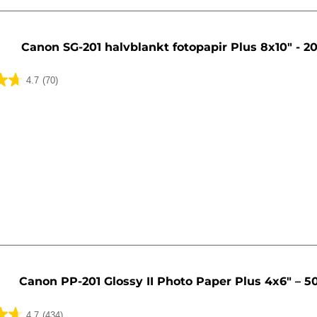
Canon SG-201 halvblankt fotopapir Plus 8x10" - 20
4.7
(70)
lser
Canon PP-201 Glossy II Photo Paper Plus 4x6" – 5
4.7
(434)