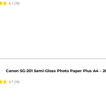
4.7
(79)
lser
Canon SG-201 Semi-Gloss Photo Paper Plus A4 – 2
4.7
(74)