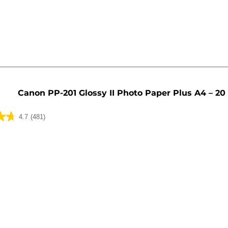
lser
Canon PP-201 Glossy II Photo Paper Plus A4 – 20
4.7
(481)
lser