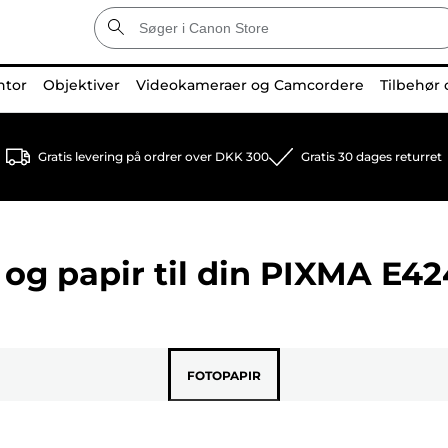
ntor
Objektiver
Videokameraer og Camcordere
Tilbehør 
Gratis levering på ordrer over DKK 300
Gratis 30 dages returret
og papir til din
PIXMA E42
FOTOPAPIR