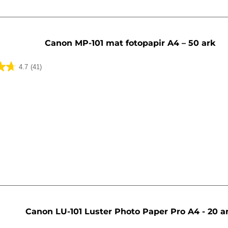
Canon MP-101 mat fotopapir A4 – 50 ark
4.7
(41)
lser
Canon LU-101 Luster Photo Paper Pro A4 - 20 a