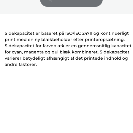
udvide
udvide
udvide
e
n
n
r
t
t
e
e
r
r
Sidekapacitet er baseret på ISO/IEC 24711 og kontinuerligt
print med en ny blækbeholder efter printeropsætning.
Sidekapacitet for farveblæk er en gennemsnitlig kapacitet
for cyan, magenta og gul blæk kombineret. Sidekapacitet
varierer betydeligt afhængigt af det printede indhold og
andre faktorer.