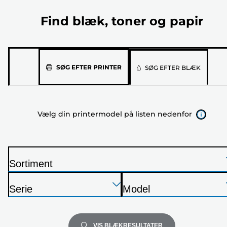
Find blæk, toner og papir
Vælg
SØG EFTER PRINTER
SØG EFTER BLÆK
din
printermodel
på
Vælg din printermodel på listen nedenfor
listen
nedenfor
Sortiment
P
Tryk
Tryk
Tryk
r
Serie
Model
Enter
Enter
Enter
i
P
P
for
for
for
n
r
r
at
at
at
t
i
i
VIS BLÆKRESULTATER