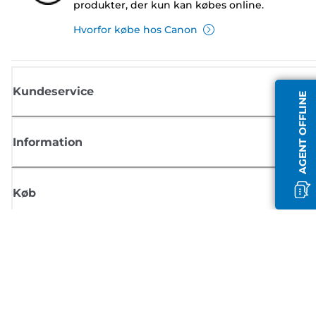
produkter, der kun kan købes online.
Hvorfor købe hos Canon
Kundeservice
AGENT OFFLINE
Information
Køb
Tilmeld dig Canons nyhedsbrev
Få regelmæssige e-mailopdateringer om nye produkter, nyttige tips og
tilbud
TILMELD DIG