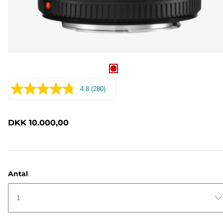
4.8
(280)
Læs
280
anmeldelser.
Samme
DKK 10.000,00
sidelink.
Antal
1