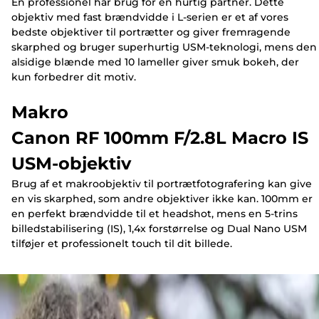
En professionel har brug for en hurtig partner. Dette
objektiv med fast brændvidde i L-serien er et af vores
bedste objektiver til portrætter og giver fremragende
skarphed og bruger superhurtig USM-teknologi, mens den
alsidige blænde med 10 lameller giver smuk bokeh, der
kun forbedrer dit motiv.
Makro
Canon RF 100mm F/2.8L Macro IS
USM-objektiv
Brug af et makroobjektiv til portrætfotografering kan give
en vis skarphed, som andre objektiver ikke kan. 100mm er
en perfekt brændvidde til et headshot, mens en 5-trins
billedstabilisering (IS), 1,4x forstørrelse og Dual Nano USM
tilføjer et professionelt touch til dit billede.