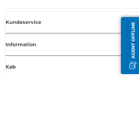
Kundeservice
AGENT OFFLINE
Information
Køb
Tilmeld dig Canons nyhedsbrev
Få regelmæssige e-mailopdateringer om nye produkter, nyttige tips og
tilbud
TILMELD DIG