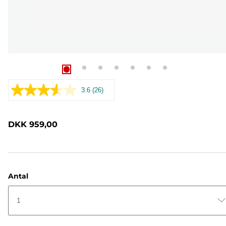
3.6
(26)
Læs
26
anmeldelser.
Samme
DKK 959,00
sidelink.
Antal
1