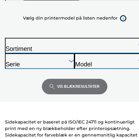
printermodel
på
Vælg din printermodel på listen nedenfor
listen
nedenfor
Sortiment
P
Tryk
Tryk
Tryk
r
Serie
Model
Enter
Enter
Enter
i
P
P
for
for
for
n
r
r
at
at
at
t
i
i
VIS BLÆKRESULTATER
udvide
udvide
udvide
e
n
n
r
t
t
e
e
r
r
Sidekapacitet er baseret på ISO/IEC 24711 og kontinuerligt
print med en ny blækbeholder efter printeropsætning.
Sidekapacitet for farveblæk er en gennemsnitlig kapacitet