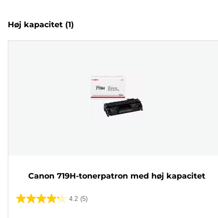
Høj kapacitet
(1)
Canon 719H-tonerpatron med høj kapacitet
4.2
(5)
4.2
ud
Farvepatron