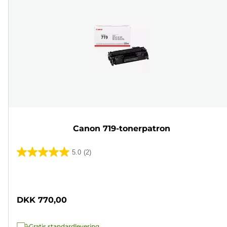
Canon 719-tonerpatron
5.0
(2)
5.0
ud
Farvepatron
af
5
DKK 770,00
stjerner.
2
Gratis standardlevering