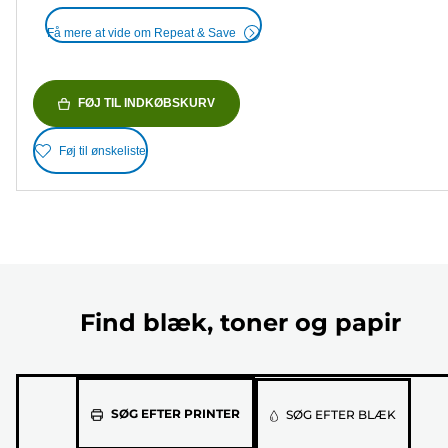
Få mere at vide om Repeat & Save
FØJ TIL INDKØBSKURV
Føj til ønskeliste
Find blæk, toner og papir
Vælg
SØG EFTER PRINTER
SØG EFTER BLÆK
din