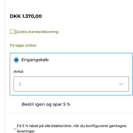
af
5
DKK 1.370,00
stjerner.
5
Gratis standardlevering
anmeldelser
På lager online
Engangskøb
Antal
1
Bestil igen og spar 5 %
Få 5 % rabat på alle blækordrer, når du konfigurerer gentagne
leveringer