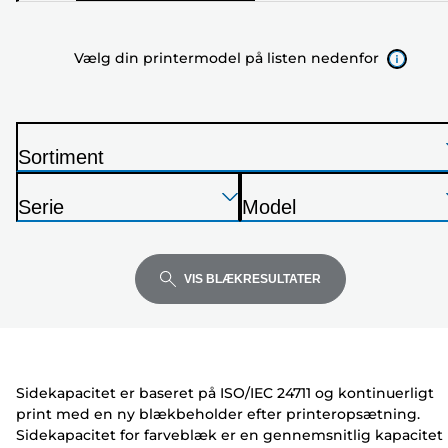
printermodel
på
Vælg din printermodel på listen nedenfor
listen
nedenfor
Sortiment
P
Tryk
Tryk
Tryk
r
Serie
Model
Enter
Enter
Enter
i
P
P
for
for
for
n
r
r
at
at
at
t
i
i
VIS BLÆKRESULTATER
udvide
udvide
udvide
e
n
n
r
t
t
e
e
r
r
Sidekapacitet er baseret på ISO/IEC 24711 og kontinuerligt
print med en ny blækbeholder efter printeropsætning.
Sidekapacitet for farveblæk er en gennemsnitlig kapacitet