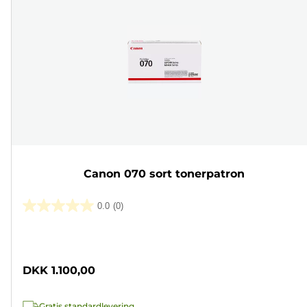
Canon 070 sort tonerpatron
0.0
(0)
0.0
ud
Farvepatron
af
5
DKK 1.100,00
stjerner.
Gratis standardlevering