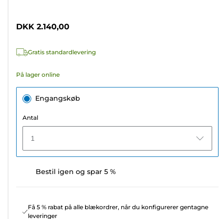
af
5
DKK 2.140,00
stjerner.
Gratis standardlevering
På lager online
Engangskøb
Antal
1
Bestil igen og spar 5 %
Få 5 % rabat på alle blækordrer, når du konfigurerer gentagne
leveringer