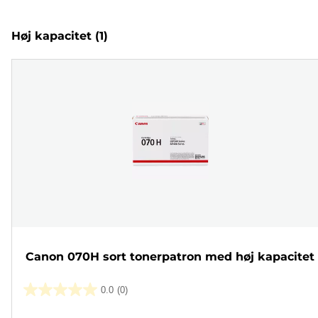
Høj kapacitet
(1)
Canon 070H sort tonerpatron med høj kapacitet
0.0
(0)
0.0
ud
Farvepatron