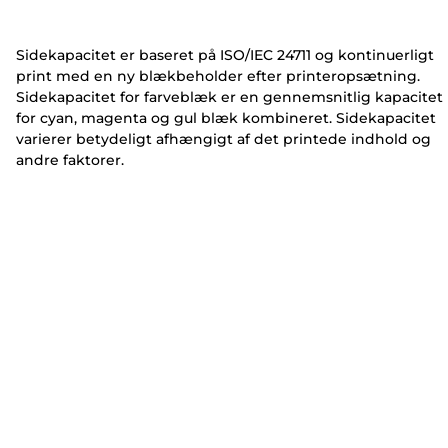
e
e
r
r
Sidekapacitet er baseret på ISO/IEC 24711 og kontinuerligt
print med en ny blækbeholder efter printeropsætning.
Sidekapacitet for farveblæk er en gennemsnitlig kapacitet
for cyan, magenta og gul blæk kombineret. Sidekapacitet
varierer betydeligt afhængigt af det printede indhold og
andre faktorer.