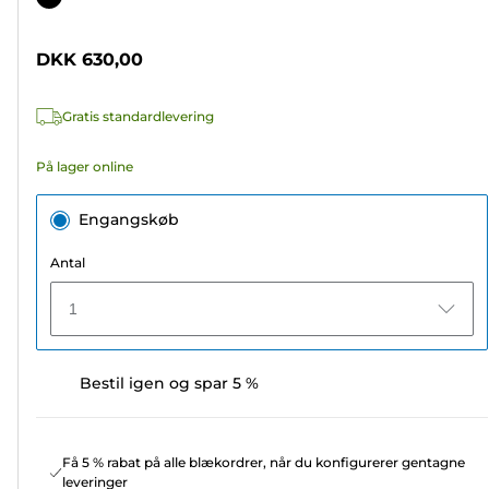
af
5
DKK 630,00
stjerner.
4
Gratis standardlevering
anmeldelser
På lager online
Engangskøb
Antal
1
Bestil igen og spar 5 %
Få 5 % rabat på alle blækordrer, når du konfigurerer gentagne
leveringer