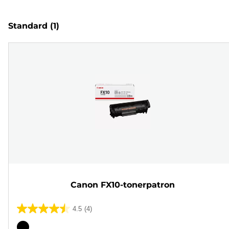
Standard
(1)
Canon FX10-tonerpatron
4.5
(4)
4.5
ud
Farvepatron