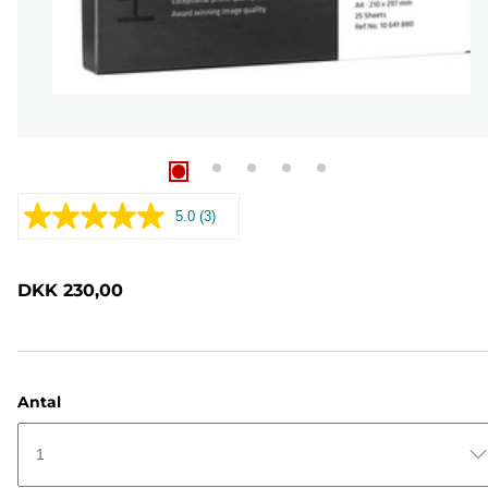
5.0
(3)
Læs
3
anmeldelser.
Samme
DKK 230,00
sidelink.
Antal
1