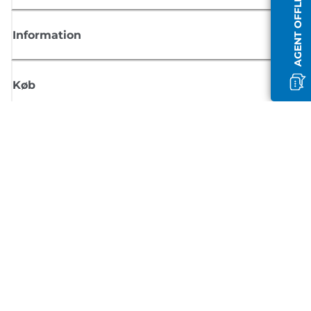
AGENT OFFLINE
Information
Køb
Tilmeld dig Canons nyhedsbrev
Få regelmæssige e-mailopdateringer om nye produkter, nyttige tips og
tilbud
TILMELD DIG
Handelsbetingelser
Fortrolighedspolitik
Oplysninger om cookies
Cookie-indstillinger