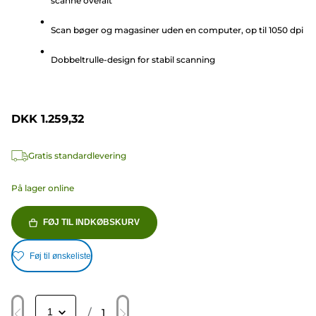
scanne overalt
5
stjerner.
Scan bøger og magasiner uden en computer, op til 1050 dpi
1
anmeldelse
Dobbeltrulle-design for stabil scanning
DKK 1.259,32
Gratis standardlevering
På lager online
FØJ TIL INDKØBSKURV
Føj til ønskeliste
/
1