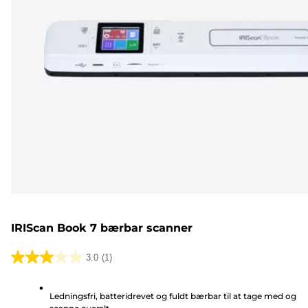
IRIScan Book 7 bærbar scanner
3.0
(1)
3.0
ud
Ledningsfri, batteridrevet og fuldt bærbar til at tage med og
af