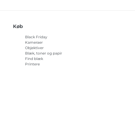
Køb
Black Friday
Kameraer
Objektiver
Blæk, toner og papir
Find blæk
Printere
Camcordere
Tilbehør og merchandise
Bestsellere
r om cookies
Cookie-indstillinger