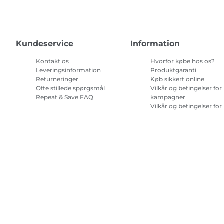
Kundeservice
Information
Kontakt os
Hvorfor købe hos os?
Leveringsinformation
Produktgaranti
Returneringer
Køb sikkert online
Ofte stillede spørgsmål
Vilkår og betingelser for
Repeat & Save FAQ
kampagner
Vilkår og betingelser for
abonnement på
printerblæk
Site Map
Handelsbetingelser
Fortrolighedspolitik
Oplysninge