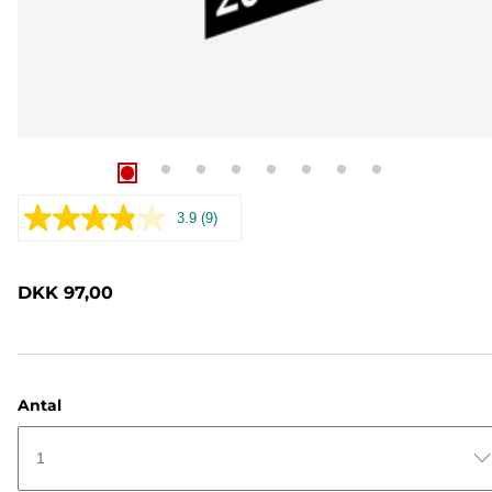
3.9
(9)
Læs
9
anmeldelser.
Samme
DKK 97,00
sidelink.
Antal
1