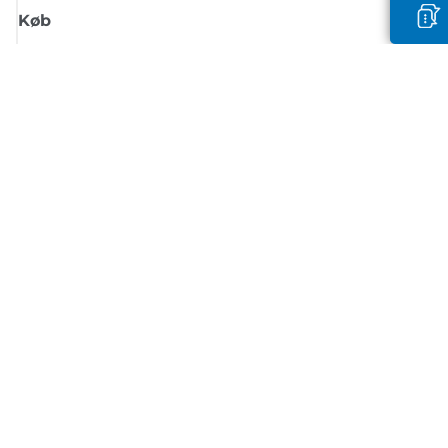
Køb
Tilmeld dig Canons nyhedsbrev
Få regelmæssige e-mailopdateringer om nye produkter, nyttige tips og
tilbud
TILMELD DIG
Handelsbetingelser
Fortrolighedspolitik
Oplysninger om cookies
Cookie-indstillinger