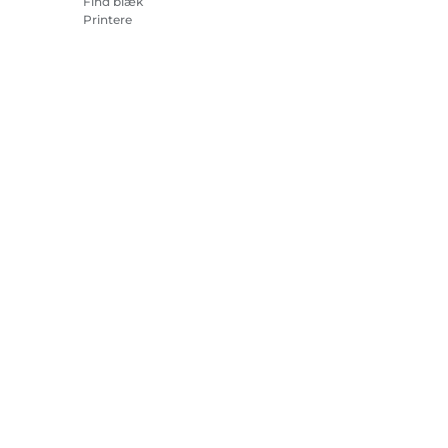
Find blæk
Printere
Camcordere
Tilbehør og merchandise
Bestsellere
r om cookies
Cookie-indstillinger