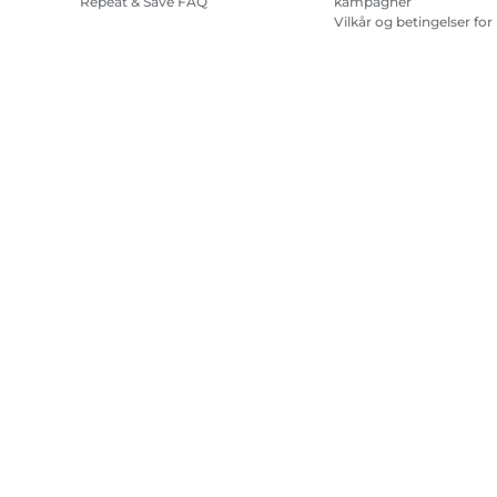
Repeat & Save FAQ
kampagner
Vilkår og betingelser for
abonnement på
printerblæk
Site Map
Handelsbetingelser
Fortrolighedspolitik
Oplysninge
Copyright
2026.
Alle rettigheder forbeholdes.