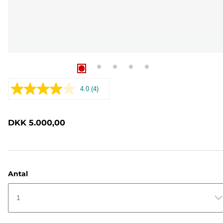
4.0
(4)
Læs
4
anmeldelser.
Samme
DKK 5.000,00
sidelink.
Antal
1