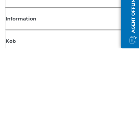
AGENT OFFLINE
Information
Køb
Tilmeld dig Canons nyhedsbrev
Få regelmæssige e-mailopdateringer om nye produkter, nyttige tips og
tilbud
TILMELD DIG
Handelsbetingelser
Fortrolighedspolitik
Oplysninger om cookies
Cookie-indstillinger