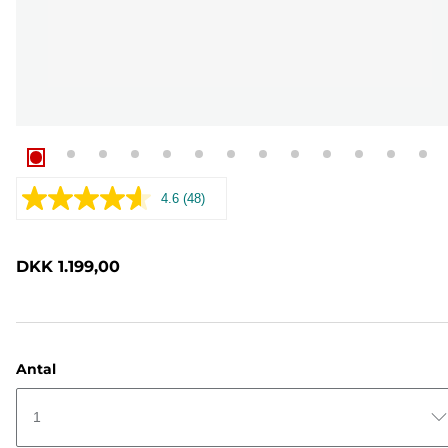
4.6
(48)
Læs
48
anmeldelser.
Samme
DKK 1.199,00
sidelink.
Antal
1