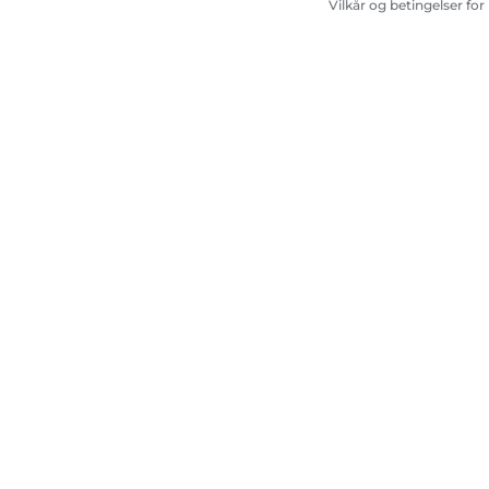
Vilkår og betingelser for
abonnement på
printerblæk
Site Map
Handelsbetingelser
Fortrolighedspolitik
Oplysninge
Copyright
2026.
Alle rettigheder forbeholdes.