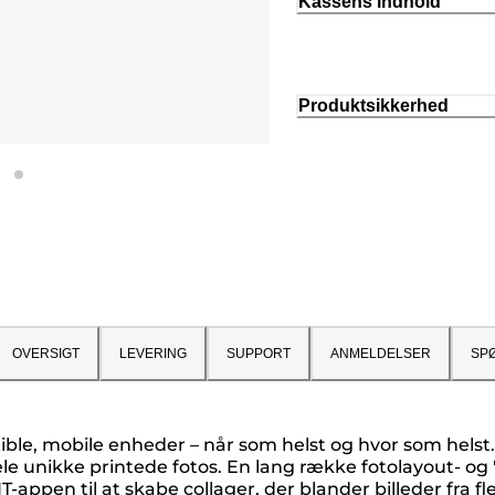
Kassens indhold
Produktsikkerhed
OVERSIGT
LEVERING
SUPPORT
ANMELDELSER
SP
ible, mobile enheder – når som helst og hvor som helst. 
dele unikke printede fotos. En lang række fotolayout- o
NT-appen til at skabe collager, der blander billeder f