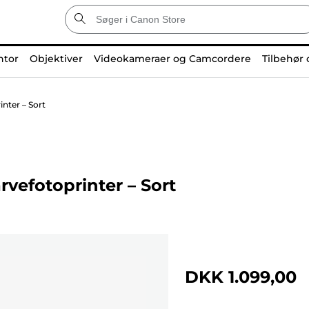
ntor
Objektiver
Videokameraer og Camcordere
Tilbehør 
nter – Sort
vefotoprinter – Sort
DKK 1.099,00