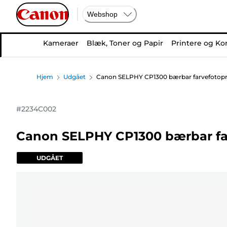
Webshop
Kameraer
Blæk, Toner og Papir
Printere og Ko
Hjem
Udgået
Canon SELPHY CP1300 bærbar farvefotopri
#
2234C002
Canon SELPHY CP1300 bærbar far
UDGÅET