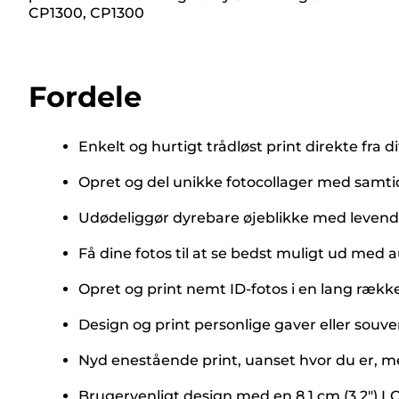
CP1300, CP1300
Fordele
Enkelt og hurtigt trådløst print direkte fra
Opret og del unikke fotocollager med samtid
Udødeliggør dyrebare øjeblikke med levende,
Få dine fotos til at se bedst muligt ud med
Opret og print nemt ID-fotos i en lang ræk
Design og print personlige gaver eller souve
Nyd enestående print, uanset hvor du er, me
Brugervenligt design med en 8,1 cm (3,2") 