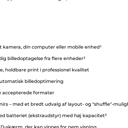
 dit kamera, din computer eller mobile enhed¹
ig billedoptagelse fra flere enheder²
 holdbare print i professionel kvalitet
 automatisk billedoptimering
ke accepterede formater
nirs – med et bredt udvalg af layout- og "shuffle"-muli
d batteriet (ekstraudstyr) med høj kapacitet³
LCD-skærm, der kan vippes for nem visning