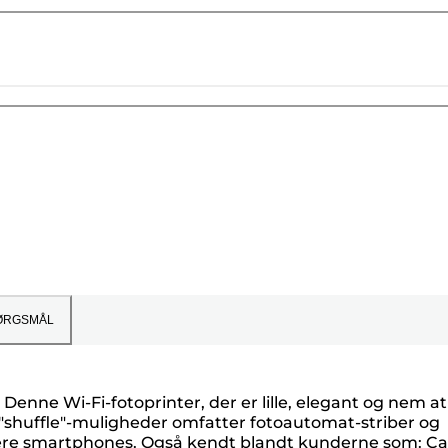
ØRGSMÅL
Denne Wi-Fi-fotoprinter, der er lille, elegant og nem at
g "shuffle"-muligheder omfatter fotoautomat-striber og
ra flere smartphones. Også kendt blandt kunderne som: C