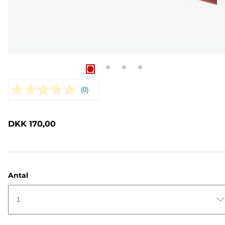
(0)
Ingen
rating-
værdi.
Samme
DKK 170,00
sidelink.
Antal
1