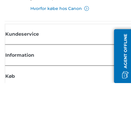
Hvorfor købe hos Canon
Kundeservice
AGENT OFFLINE
Information
Køb
Tilmeld dig Canons nyhedsbrev
Få regelmæssige e-mailopdateringer om nye produkter, nyttige tips og
tilbud
TILMELD DIG