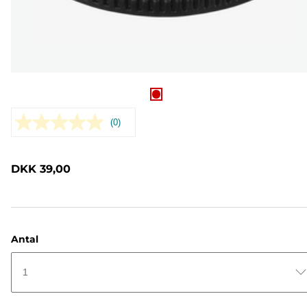
(0)
Ingen
rating-
værdi.
Samme
DKK 39,00
sidelink.
Antal
1