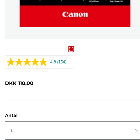
4.8
(154)
Læs
154
anmeldelser.
Samme
DKK 110,00
sidelink.
Antal
1