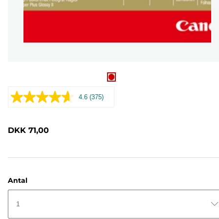
4.6
(375)
Læs
375
anmeldelser.
Samme
DKK 71,00
sidelink.
Antal
1