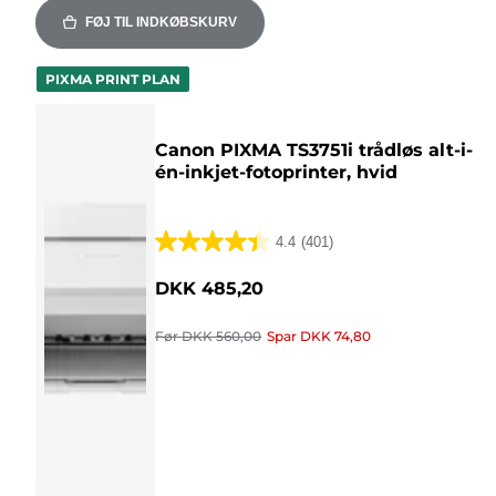
FØJ TIL INDKØBSKURV
PIXMA PRINT PLAN
Canon PIXMA TS3751i trådløs alt-i-
én-inkjet-fotoprinter, hvid
4.4
(401)
4.4
ud
DKK 485,20
af
5
Før
DKK 560,00
Spar
DKK 74,80
stjerner.
401
anmeldelser