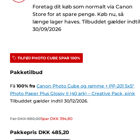
Foretag dit køb som normalt via Canon
Store for at spare penge. Køb nu, så
længe lager haves. Tilbuddet gælder indtil
30/09/2026
TILFØJ PHOTO CUBE SPAR 100%
Pakketilbud
Få
100
%
fra
Canon Photo Cube og ramme + PP-201 5x5"
Photo Paper Plus Glossy II (40 ark) – Creative Pack, pink
Tilbuddet gælder indtil 30/12/2026.
Før
DKK 880,00
Spar
DKK 394,80
Pakkepris
DKK 485,20