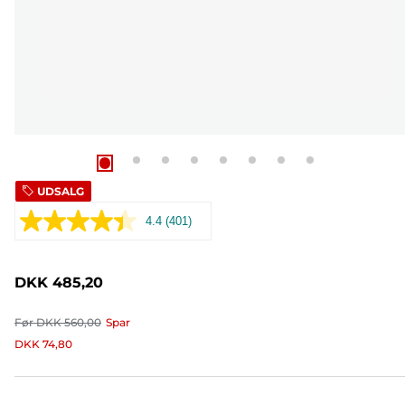
UDSALG
4.4
(401)
Læs
401
anmeldelser.
Samme
DKK 485,20
sidelink.
Før
DKK 560,00
Spar
DKK 74,80