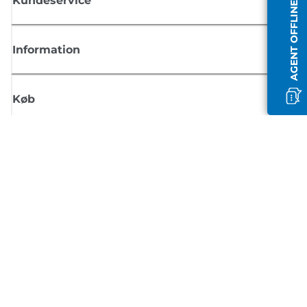
Kundeservice
AGENT OFFLINE
Information
Køb
Tilmeld dig Canons nyhedsbrev
Få regelmæssige e-mailopdateringer om nye produkter, nyttige tips og
tilbud
TILMELD DIG
Handelsbetingelser
Fortrolighedspolitik
Oplysninger om cookies
Cookie-indstillinger