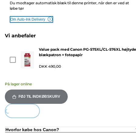
Du modtager automatisk blæk til denne printer, når den er ved at
løbe tør
Om Auto-Ink Delivery
Vi anbefaler
Value pack med Canon PG-575XL/CL-576XL højtyd
blækpatron + fotopapir
DKK 490,00
På lager online
FØJ TIL INDKØBSKURV
ding...
Hvorfor købe hos Canon?