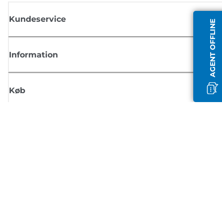
Kundeservice
AGENT OFFLINE
Information
Køb
Tilmeld dig Canons nyhedsbrev
Få regelmæssige e-mailopdateringer om nye produkter, nyttige tips og
tilbud
TILMELD DIG