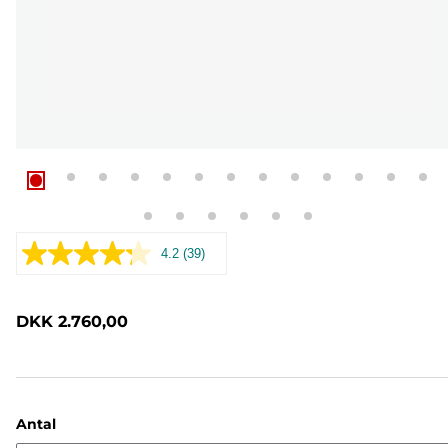
4.2
(39)
Læs
39
anmeldelser.
Samme
DKK 2.760,00
sidelink.
Antal