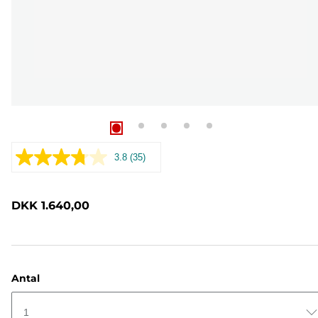
3.8
(35)
Læs
35
anmeldelser.
Samme
DKK 1.640,00
sidelink.
Antal
1