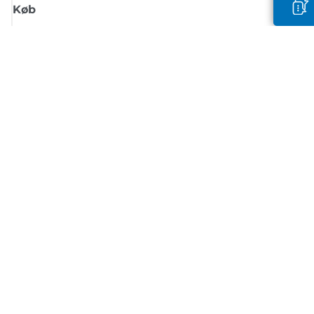
Køb
Tilmeld dig Canons nyhedsbrev
Få regelmæssige e-mailopdateringer om nye produkter, nyttige tips og
tilbud
TILMELD DIG
Handelsbetingelser
Fortrolighedspolitik
Oplysninger om cookies
Cookie-indstillinger