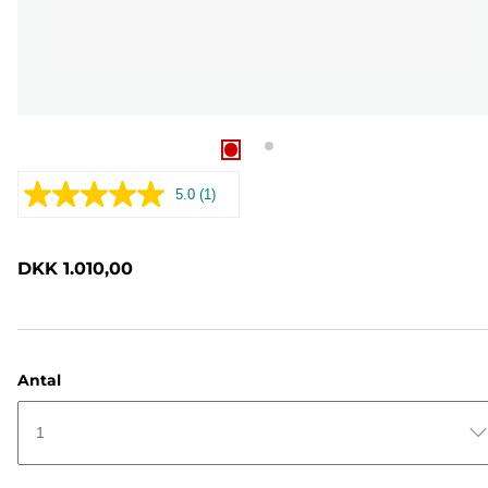
5.0
(1)
Læs
1
anmeldelse.
Samme
DKK 1.010,00
sidelink.
Antal
1