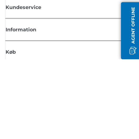
Kundeservice
AGENT OFFLINE
Information
Køb
Tilmeld dig Canons nyhedsbrev
Få regelmæssige e-mailopdateringer om nye produkter, nyttige tips og
tilbud
TILMELD DIG