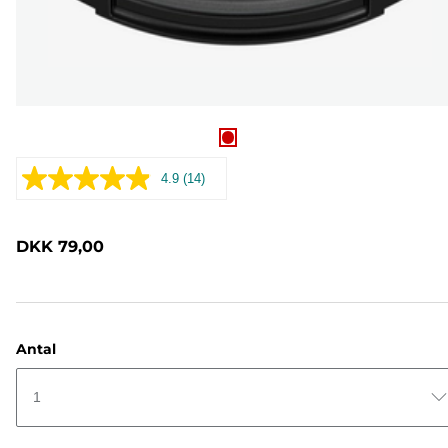
4.9
(14)
Læs
14
anmeldelser.
Samme
DKK 79,00
sidelink.
Antal
1