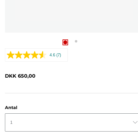
4.6
(7)
Læs
7
anmeldelser.
Samme
DKK 650,00
sidelink.
Antal
1