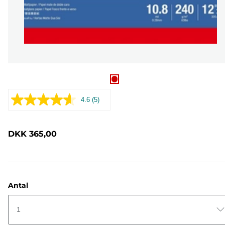
4.6
(5)
Læs
5
anmeldelser.
Samme
DKK 365,00
sidelink.
Antal
1