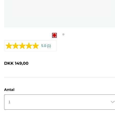
5.0
(1)
Læs
1
anmeldelse.
Samme
DKK 149,00
sidelink.
Antal
1