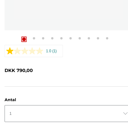
1.0
(1)
Læs
1
anmeldelse.
Samme
DKK 790,00
sidelink.
Antal
1