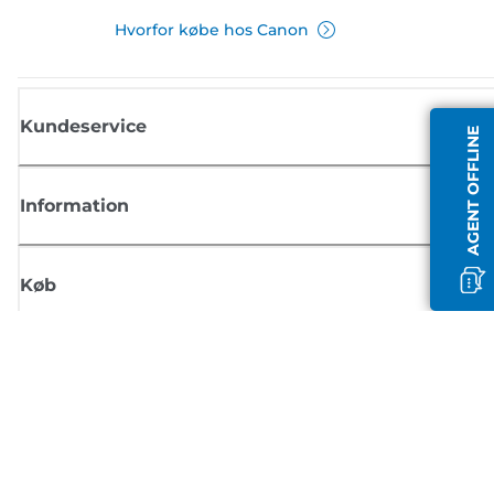
Hvorfor købe hos Canon
Kundeservice
AGENT OFFLINE
Information
Køb
Tilmeld dig Canons nyhedsbrev
Få regelmæssige e-mailopdateringer om nye produkter, nyttige tips og
tilbud
TILMELD DIG