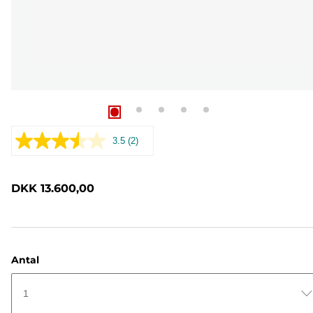
3.5
(2)
Læs
2
anmeldelser.
Samme
DKK 13.600,00
sidelink.
Antal
1