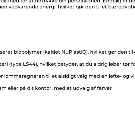
mulighed for at udtrykke din personlighed. Endelig er
ed vedvarende energi, hvilket gør den til et bæredygtig
eret biopolymer (kaldet NuPlastiQ), hvilket gør den ti
i (type LS44), hvilket betyder, at du aldrig løber tør f
 lommeregneren til et alsidigt valg med en løfte- og vi
jem eller på dit kontor, med et udvalg af farver