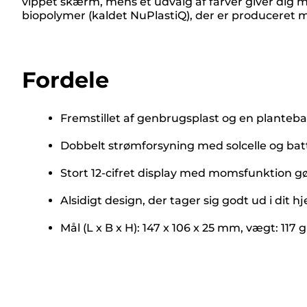
vippet skærm, mens et udvalg af farver giver dig 
biopolymer (kaldet NuPlastiQ), der er produceret m
Fordele
Fremstillet af genbrugsplast og en plantebas
Dobbelt strømforsyning med solcelle og batter
Stort 12-cifret display med momsfunktion gør
Alsidigt design, der tager sig godt ud i dit h
Mål (L x B x H): 147 x 106 x 25 mm, vægt: 117 g