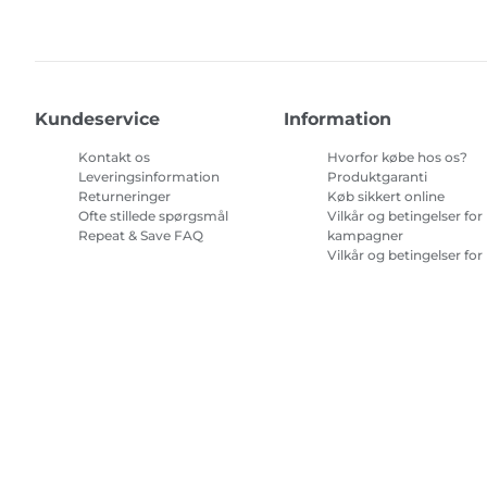
Kundeservice
Information
Kontakt os
Hvorfor købe hos os?
Leveringsinformation
Produktgaranti
Returneringer
Køb sikkert online
Ofte stillede spørgsmål
Vilkår og betingelser for
Repeat & Save FAQ
kampagner
Vilkår og betingelser for
abonnement på
printerblæk
Site Map
Handelsbetingelser
Fortrolighedspolitik
Oplysninge