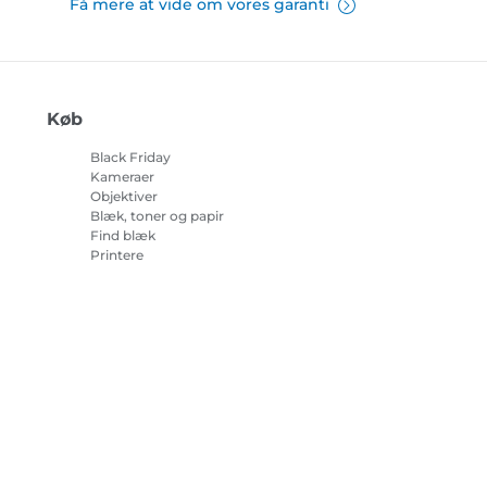
Få mere at vide om vores garanti
Køb
Black Friday
Kameraer
Objektiver
Blæk, toner og papir
Find blæk
Printere
Camcordere
Tilbehør og merchandise
Bestsellere
r om cookies
Cookie-indstillinger