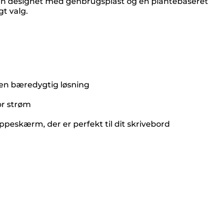
 den designet med genbrugsplast og en plantebaseret
t valg.
l en bæredygtig løsning
or strøm
ppeskærm, der er perfekt til dit skrivebord