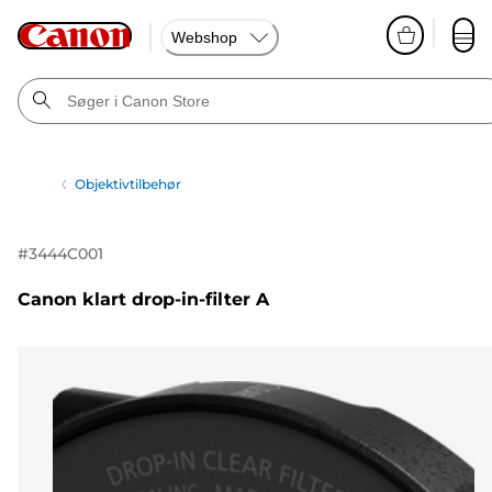
Webshop
Objektivtilbehør
#
3444C001
Canon klart drop-in-filter A