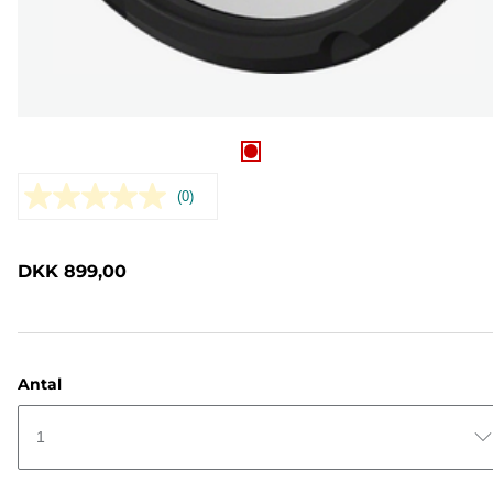
(0)
Ingen
rating-
værdi.
Samme
DKK 899,00
sidelink.
Antal
1