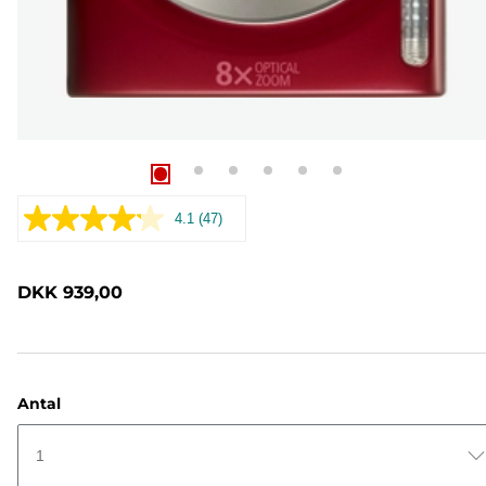
4.1
(47)
Læs
47
anmeldelser.
Samme
DKK 939,00
sidelink.
Antal
1