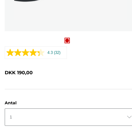
4.3
(32)
Læs
32
anmeldelser.
Samme
DKK 190,00
sidelink.
Antal
1