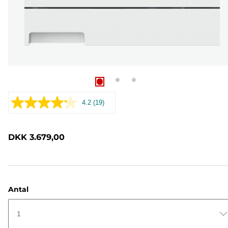
4.2
(19)
Læs
19
anmeldelser.
Samme
DKK 3.679,00
sidelink.
Antal
1