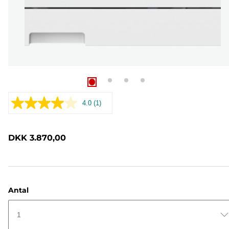
4.0
(1)
Læs
1
anmeldelse.
Samme
DKK 3.870,00
sidelink.
Antal
1