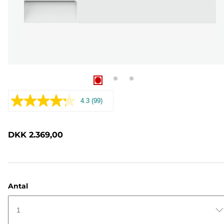
4.3
(99)
Læs
99
anmeldelser.
Samme
DKK 2.369,00
sidelink.
Antal
1