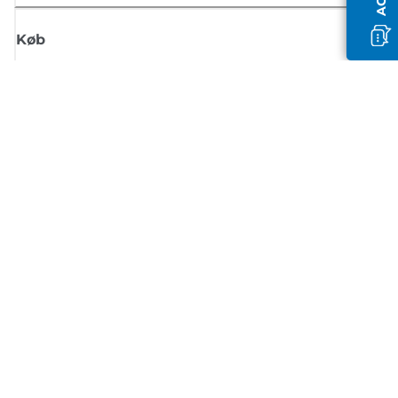
Køb
Tilmeld dig Canons nyhedsbrev
Få regelmæssige e-mailopdateringer om nye produkter, nyttige tips og
tilbud
TILMELD DIG
Handelsbetingelser
Fortrolighedspolitik
Oplysninger om cookies
Cookie-indstillinger