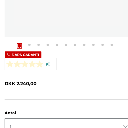
3 ÅRS GARANTI
(0)
Ingen
rating-
værdi.
Samme
DKK 2.240,00
sidelink.
Antal
1