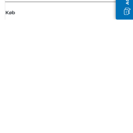
Køb
Tilmeld dig Canons nyhedsbrev
Få regelmæssige e-mailopdateringer om nye produkter, nyttige tips og
tilbud
TILMELD DIG
Handelsbetingelser
Fortrolighedspolitik
Oplysninger om cookies
Cookie-indstillinger