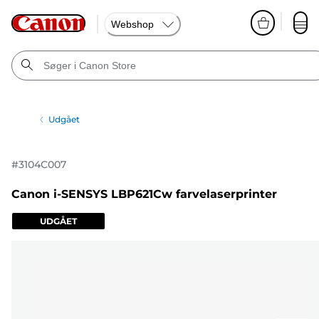
Webshop
Udgået
#
3104C007
Canon i-SENSYS LBP621Cw farvelaserprinter
UDGÅET