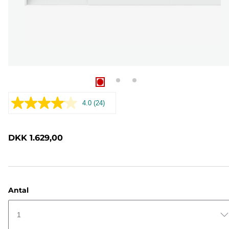
4.0
(24)
Læs
24
anmeldelser.
Samme
DKK 1.629,00
sidelink.
Antal
1