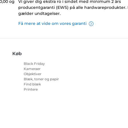
0,00 og
Vi giver dig ekstra ro i sindet med minimum 2 års
producentgaranti (EWS) på alle hardwareprodukter.
gælder undtagelser.
Få mere at vide om vores garanti
Køb
Black Friday
Kameraer
Objektiver
Blæk, toner og papir
Find blæk
Printere
Camcordere
Tilbehør og merchandise
Bestsellere