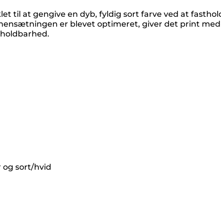
t til at gengive en dyb, fyldig sort farve ved at fast
sætningen er blevet optimeret, giver det print med e
 holdbarhed.
 og sort/hvid