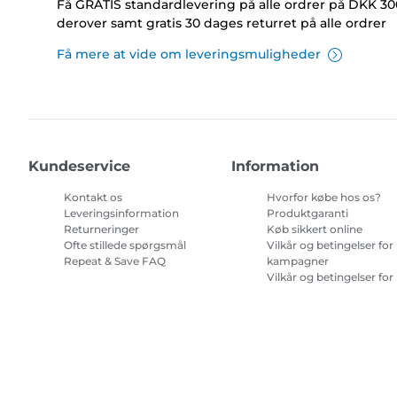
Få GRATIS standardlevering på alle ordrer på DKK 30
derover samt gratis 30 dages returret på alle ordrer
Få mere at vide om leveringsmuligheder
Kundeservice
Information
Kontakt os
Hvorfor købe hos os?
Leveringsinformation
Produktgaranti
Returneringer
Køb sikkert online
Ofte stillede spørgsmål
Vilkår og betingelser for
Repeat & Save FAQ
kampagner
Vilkår og betingelser for
abonnement på
printerblæk
Site Map