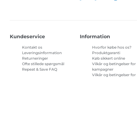
Kundeservice
Information
Kontakt os
Hvorfor købe hos os?
Leveringsinformation
Produktgaranti
Returneringer
Køb sikkert online
Ofte stillede spørgsmål
Vilkår og betingelser for
Repeat & Save FAQ
kampagner
Vilkår og betingelser for
abonnement på
printerblæk
Site Map
Handelsbetingelser
Fortrolighedspolitik
Oplysninge