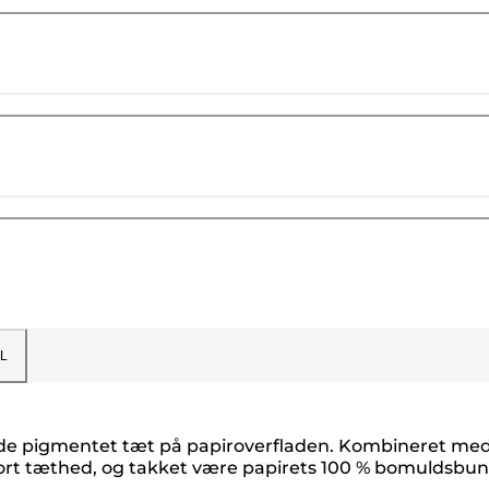
L
holde pigmentet tæt på papiroverfladen. Kombineret me
 sort tæthed, og takket være papirets 100 % bomuldsbun