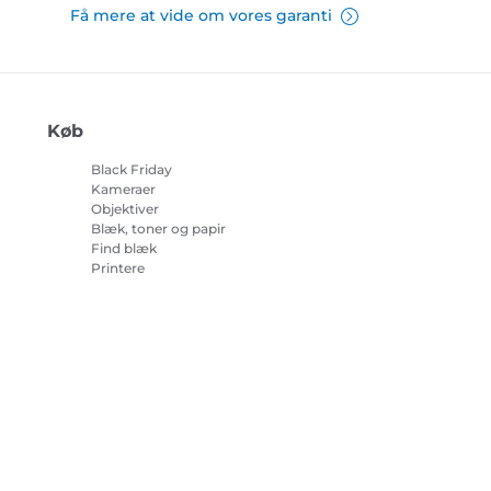
Få mere at vide om vores garanti
Køb
Black Friday
Kameraer
Objektiver
Blæk, toner og papir
Find blæk
Printere
Camcordere
Tilbehør og merchandise
Bestsellere
r om cookies
Cookie-indstillinger