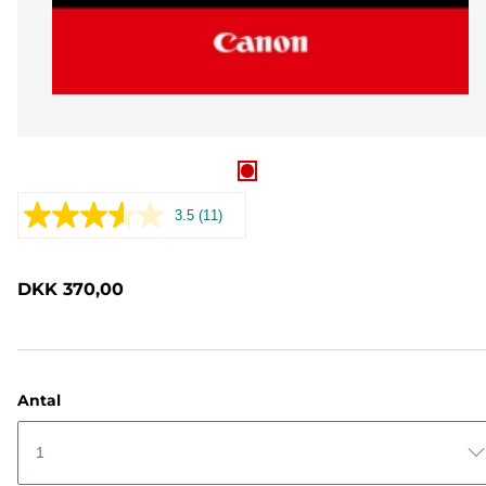
3.5
(11)
Læs
11
anmeldelser.
Samme
DKK 370,00
sidelink.
Antal
1